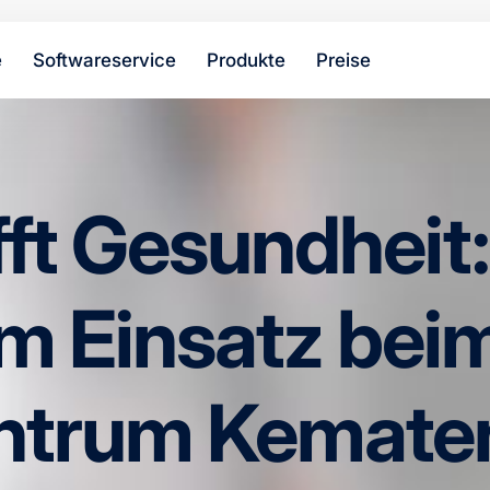
e
Softwareservice
Produkte
Preise
ifft Gesundheit:
m Einsatz bei
ntrum Kemate