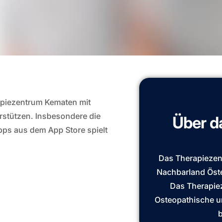
apiezentrum Kematen mit
rstützen. Insbesondere die
Über d
pps aus dem App Store spielt
Das Therapiezen
Nachbarland Öste
Das Therapiez
Osteopathische u
b