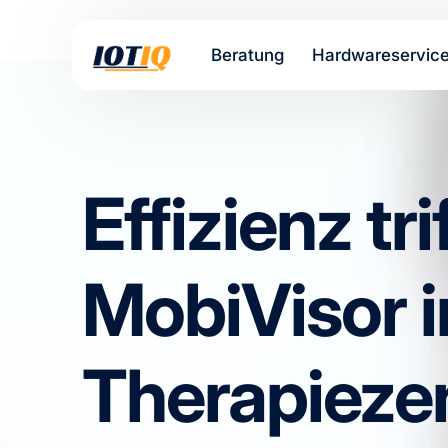
Beratung
Hardwareservic
Effizienz tr
MobiVisor i
Therapieze