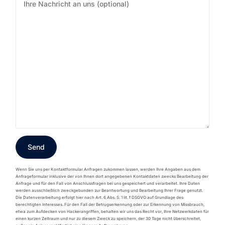
Wenn Sie uns per Kontaktformular Anfragen zukommen lassen, werden Ihre Angaben aus dem
Anfrageformular inklusive der von Ihnen dort angegebenen Kontaktdaten zwecks Bearbeitung der
Anfrage und für den Fall von Anschlussfragen bei uns gespeichert und verarbeitet. Ihre Daten
werden ausschließlich zweckgebunden zur Beantwortung und Bearbeitung Ihrer Frage genutzt.
Die Datenverarbeitung erfolgt hier nach Art. 6 Abs. S. 1 lit. f DSGVO auf Grundlage des
berechtigten Interesses. Für den Fall der Betrugserkennung oder zur Erkennung von Missbrauch,
etwa zum Aufdecken von Hackerangriffen, behalten wir uns das Recht vor, Ihre Netzwerkdaten für
einen kurzen Zeitraum und nur zu diesem Zweck zu speichern, der 30 Tage nicht überschreitet,