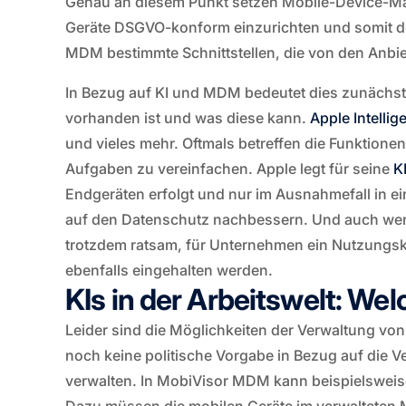
Genau an diesem Punkt setzen Mobile-Device-M
Geräte DSGVO-konform einzurichten und somit de
MDM bestimmte Schnittstellen, die von den Anbiet
In Bezug auf KI und MDM bedeutet dies zunächst
vorhanden ist und was diese kann.
Apple Intellig
und vieles mehr. Oftmals betreffen die Funktionen
Aufgaben zu vereinfachen. Apple legt für seine
K
Endgeräten erfolgt und nur im Ausnahmefall in e
auf den Datenschutz nachbessern. Und auch wenn
trotzdem ratsam, für Unternehmen ein Nutzungskon
ebenfalls eingehalten werden.
KIs in der Arbeitswelt: W
Leider sind die Möglichkeiten der Verwaltung von 
noch keine politische Vorgabe in Bezug auf die Ve
verwalten. In MobiVisor MDM kann beispielsweise ü