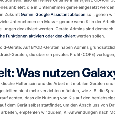
Modus sein, also ein reines Unternehmensgerät. Obwohl Go
s anbietet, die in Unternehmen gerne eingesetzt werden, g
 in Zukunft
Gemini Google Assistant ablösen
soll, gehen wi
 viele Unternehmen ein Muss – gerade wenn KI in der Arbeit
llungen deaktiviert werden. Geräte-Admins sind demnach i
he Funktionen aktiviert oder deaktiviert
werden sollen.
ndroid-Geräte: Auf BYOD-Geräten haben Admins grundsätzli
roid-Geräten, die über ein privates Profil (COPE) verfügen,
elt: Was nutzen Galax
tische Helfer sein und die Arbeit mit mobilen Geräten eno
stellten nicht mehr verzichten möchten, wie z. B. die Sp
rauf achten, dass die Nutzung von KIs auf den betriebse
 auf dem Gerät selbst stattfindet, um den Abschluss von Da
arbeiten, empfehlen wir zudem, KI-Anwendungen nach Mögli