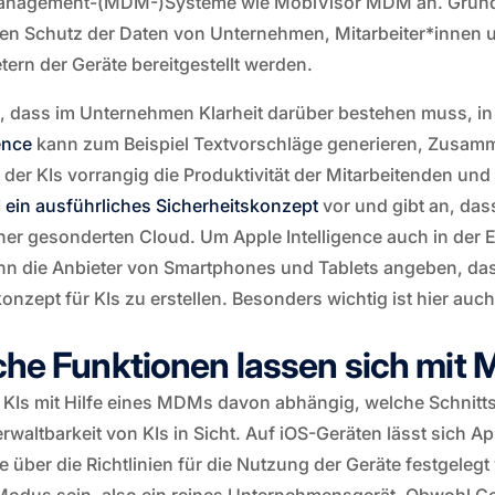
anagement-(MDM-)Systeme wie MobiVisor MDM an. Grundsä
n Schutz der Daten von Unternehmen, Mitarbeiter*innen u
ern der Geräte bereitgestellt werden.
, dass im Unternehmen Klarheit darüber bestehen muss, i
ence
kann zum Beispiel Textvorschläge generieren, Zusamm
 der KIs vorrangig die Produktivität der Mitarbeitenden und
I ein ausführliches Sicherheitskonzept
vor und gibt an, das
iner gesonderten Cloud. Um Apple Intelligence auch in der
 die Anbieter von Smartphones und Tablets angeben, dass
zept für KIs zu erstellen. Besonders wichtig ist hier auc
elche Funktionen lassen sich mi
KIs mit Hilfe eines MDMs davon abhängig, welche Schnittste
rwaltbarkeit von KIs in Sicht. Auf iOS-Geräten lässt sich A
ber die Richtlinien für die Nutzung der Geräte festgelegt 