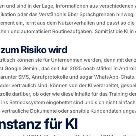
n und sind in der Lage, Informationen aus verschiedene
ikation oder das Verständnis über Sprachgrenzen hinweg.
gement ein, lernt aus dem Nutzerverhalten und passt so d
chen und automatisiert Routineaufgaben. Somit ist die KI in
 zum Risiko wird
ritisch können sie für Unternehmen werden, denn mit der 
 ist Google Gemini, das seit Juli 2025 noch stärker in Androi
unter SMS, Anrufprotokolle und sogar WhatsApp-Chats. Offi
oder vertraulich sind, können von der KI verarbeitet, gesp
olle darüber, ob oder wie diese Inhalte für das Training 
f ins Betriebssystem eingebettet sind und sich nicht einfac
, vertrauliche Dokumente oder sensible Kundendaten ungew
nstanz für KI